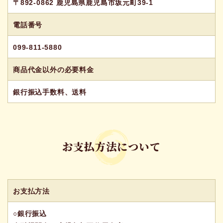
全ての商品
〒892-0862 鹿児島県鹿児島市坂元町39-1
電話番号
099-811-5880
営業日カレンダー
商品代金以外の必要料金
今月(2026年8月)
銀行振込手数料、送料
日
月
火
水
木
金
土
1
2
3
4
5
6
7
8
9
10
11
12
13
14
15
お支払方法について
16
17
18
19
20
21
22
23
24
25
26
27
28
29
30
31
翌月(2026年9月)
お支払方法
日
月
火
水
木
金
土
○銀行振込
1
2
3
4
5