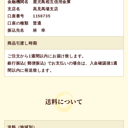
金融機関名 鹿児島相互信用金庫
6
7
8
9
10
11
12
支店名 高見馬場支店
13
14
15
16
17
18
19
口座番号 1158735
20
21
22
23
24
25
26
口座の種類 普通
27
28
29
30
振込先名 林 幸
(
発送業務休日)
商品引渡し時期
ご注文から1週間以内にお届け致します。
総合トップページ
銀行振込( 郵便振込) でお支払いの場合は、入金確認後1週
間以内に発送致します。
送料について
幸の味噌漬け
送料（地域別）